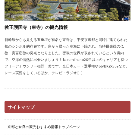
教王護国寺（東寺）の観光情報
新幹線からも見える五重塔が有名な東寺は、平安京遷都と同時に建てられた
都のシンボル的存在です。唐から帰った空海に下賜され、当時最先端の仏
教・真言密教の拠点となりました。密教の世界が表されているという境内
で、空海の情熱に出会いましょう！ kazumiinano20年以上のキャリアを持つ
フリーアナウンサー稲野一美です。全日本カート選手権や86/BRZRaceなど、
レース実況をしているほか、テレビ・ラジオ […]
サイトマップ
京都と奈良の観光おすすめ情報トップページ