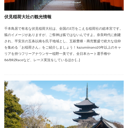
伏見稲荷大社の観光情報
千本鳥居で有名な伏見稲荷大社は、全国の3万をこえる稲荷社の総本宮です。
狐のイメージがありますが、ご祭神は狐ではないんですよ。奈良時代に創建
され、平安京の五条以南を氏子地域とし、五穀豊穣・商売繁盛で絶大な信仰
を集める「お稲荷さん」をご紹介しましょう！ kazumiinano20年以上のキャ
リアを持つフリーアナウンサー稲野一美です。全日本カート選手権や
86/BRZRaceなど、レース実況をしているほか […]