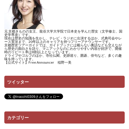
元 京都きものの女王、龍谷大学大学院で日本史を学んだ歴女（文学修士、国
史学専攻）です。
現在は歴史の知識を生かし、テレビ・ラジオに出演するほか、式典司会やレ
ース実況まで、20年以上のキャリアを持つフリーアナウンサーです。
京都歴史ツアーガイドでは、ガイドブックには載らない裏話なども交えなが
ら歴史の面白さを語り、マニアックなのにわかりやすい内容が好評で、開催
時のリピート率は8割以上となっています。
ドライブやゴルフのほか、寺社仏閣、史跡巡り、囲碁、俳句など、多くの趣
味を持っています。
【公式サイト】
Free Announcer 稲野一美
ツイッター
カテゴリー